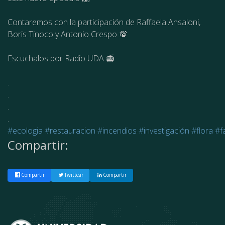
Contaremos con la participación de Raffaela Ansaloni,
Boris Tinoco y Antonio Crespo 💯
Escuchalos por Radio UDA 📻
.
.
.
.
#ecologia
#restauracion
#incendios
#investigación
#flora
#f
Compartir:
Compartir
Twittear
Compartir